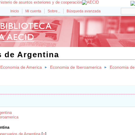
Inicio
Mi cuenta
Sobre...
Búsqueda avanzada
 de Argentina
Economia de America
Economia de Iberoamerica
Economia de
gentina
eroamerica
ntina
opecuarios de Argentina
[
+
]