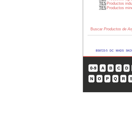
TE5
Productos indu
TE5
Productos mine
Buscar
Productos de Ar
BS8723-5
DC
MADS
SKO
0-9
A
B
C
D
N
O
P
Q
R