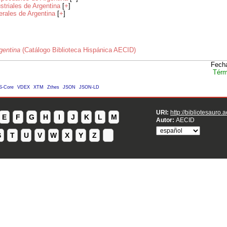
striales de Argentina
[
+
]
rales de Argentina
[
+
]
gentina
(Catálogo Biblioteca Hispánica AECID)
Fecha
Térm
S-Core
VDEX
XTM
Zthes
JSON
JSON-LD
URI:
http://bibliotesauro.
E
F
G
H
I
J
K
L
M
Autor:
AECID
S
T
U
V
W
X
Y
Z