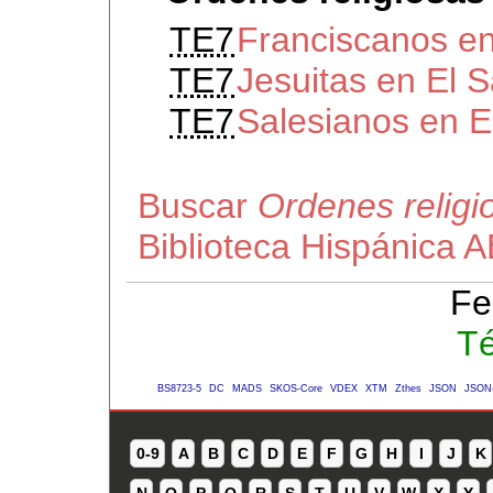
TE7
Franciscanos en
TE7
Jesuitas en El 
TE7
Salesianos en E
Buscar
Ordenes religi
Biblioteca Hispánica 
Fe
Té
BS8723-5
DC
MADS
SKOS-Core
VDEX
XTM
Zthes
JSON
JSON
0-9
A
B
C
D
E
F
G
H
I
J
K
N
O
P
Q
R
S
T
U
V
W
X
Y