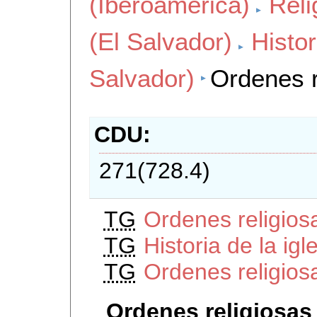
(Iberoamerica)
Reli
(El Salvador)
Histor
Salvador)
Ordenes r
CDU
271(728.4)
TG
Ordenes religios
TG
Historia de la igl
TG
Ordenes religios
Ordenes religiosas