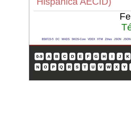
Hispánica AECID)
Fe
Té
BS8723-5
DC
MADS
SKOS-Core
VDEX
XTM
Zthes
JSON
JSON
0-9
A
B
C
D
E
F
G
H
I
J
K
N
O
P
Q
R
S
T
U
V
W
X
Y