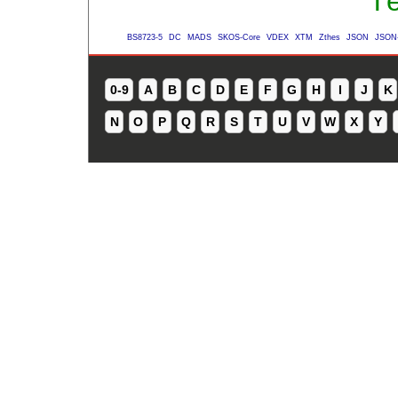
Té
BS8723-5
DC
MADS
SKOS-Core
VDEX
XTM
Zthes
JSON
JSON
0-9
A
B
C
D
E
F
G
H
I
J
K
N
O
P
Q
R
S
T
U
V
W
X
Y