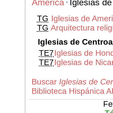
America
Iglesias d
TG
Iglesias de Amer
TG
Arquitectura rel
Iglesias de Centro
TE7
Iglesias de Hon
TE7
Iglesias de Nic
Buscar
Iglesias de Ce
Biblioteca Hispánica 
Fe