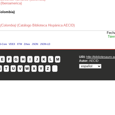
 (Iberoamerica)
Colombia)
 (Colombia)
(Catálogo Biblioteca Hispánica AECID)
Fecha
Térm
S-Core
VDEX
XTM
Zthes
JSON
JSON-LD
URI:
http://bibliotesauro.
E
F
G
H
I
J
K
L
M
Autor:
AECID
S
T
U
V
W
X
Y
Z