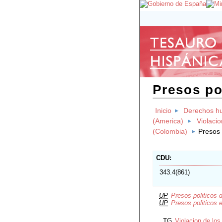
Presos po
Inicio
Derechos h
(America)
Violaci
(Colombia)
Presos 
CDU
343.4(861)
UP
Presos politicos 
UP
Presos politicos 
TG
Violacion de lo