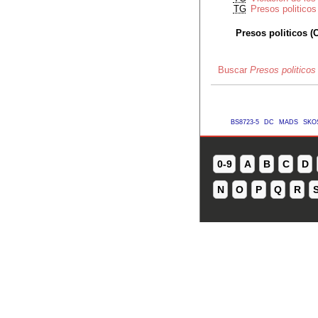
TG
Presos politicos
Presos politicos (
Buscar
Presos politicos
BS8723-5
DC
MADS
SKO
0-9
A
B
C
D
N
O
P
Q
R