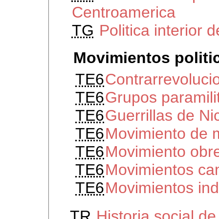
Centroamerica
TG
Politica interior
Movimientos politi
TE6
Contrarrevoluci
TE6
Grupos paramili
TE6
Guerrillas de N
TE6
Movimiento de 
TE6
Movimiento obr
TE6
Movimientos ca
TE6
Movimientos in
TR
Historia social d