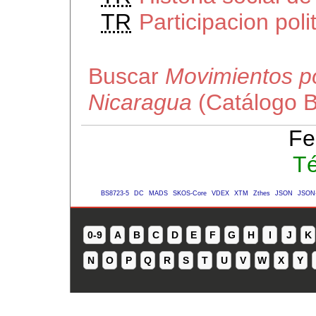
TR
Participacion poli
Buscar
Movimientos po
Nicaragua
(Catálogo B
Fe
Té
BS8723-5
DC
MADS
SKOS-Core
VDEX
XTM
Zthes
JSON
JSON
0-9
A
B
C
D
E
F
G
H
I
J
K
N
O
P
Q
R
S
T
U
V
W
X
Y