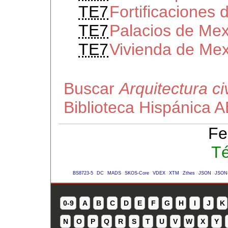
TE7
Fortificaciones
TE7
Palacios de Mex
TE7
Vivienda de Mex
Buscar
Arquitectura ci
Biblioteca Hispánica 
Fe
Té
BS8723-5
DC
MADS
SKOS-Core
VDEX
XTM
Zthes
JSON
JSON
0-9
A
B
C
D
E
F
G
H
I
J
K
N
O
P
Q
R
S
T
U
V
W
X
Y