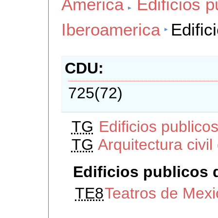
America
Edificios p
Iberoamerica
Edific
CDU
725(72)
TG
Edificios publico
TG
Arquitectura civi
Edificios publicos
TE8
Teatros de Mexi