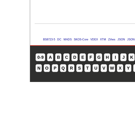
BS8723-5
DC
MADS
SKOS-Core
VDEX
XTM
Zthes
JSON
JSON
0-9
A
B
C
D
E
F
G
H
I
J
K
N
O
P
Q
R
S
T
U
V
W
X
Y