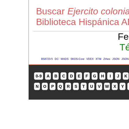
Buscar
Ejercito coloni
Biblioteca Hispánica 
Fe
Té
BS8723-5
DC
MADS
SKOS-Core
VDEX
XTM
Zthes
JSON
JSON
0-9
A
B
C
D
E
F
G
H
I
J
K
N
O
P
Q
R
S
T
U
V
W
X
Y