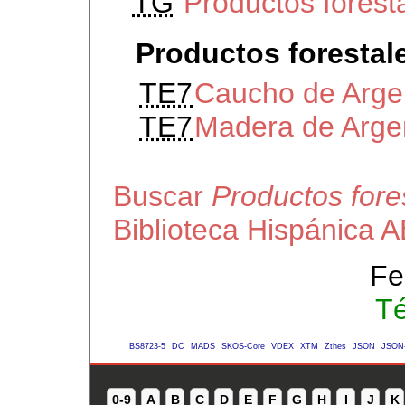
TG
Productos forest
Productos forestal
TE7
Caucho de Arge
TE7
Madera de Arge
Buscar
Productos fore
Biblioteca Hispánica 
Fe
Té
BS8723-5
DC
MADS
SKOS-Core
VDEX
XTM
Zthes
JSON
JSON
0-9
A
B
C
D
E
F
G
H
I
J
K