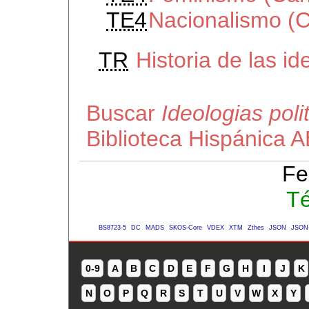
TE4
Nacionalismo (
TR
Historia de las i
Buscar
Ideologias pol
Biblioteca Hispánica 
Fe
Té
BS8723-5
DC
MADS
SKOS-Core
VDEX
XTM
Zthes
JSON
JSON
0-9
A
B
C
D
E
F
G
H
I
J
K
N
O
P
Q
R
S
T
U
V
W
X
Y