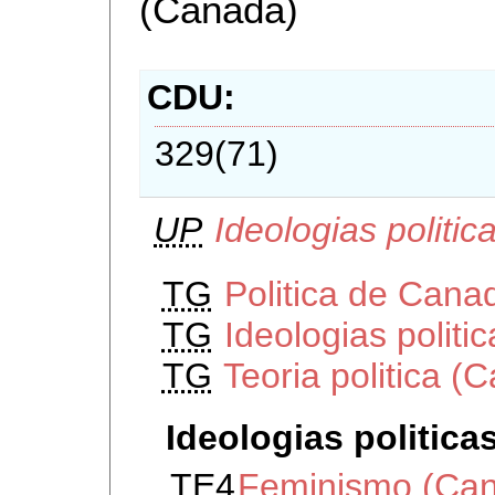
(Canada)
CDU
329(71)
UP
Ideologias politi
TG
Politica de Cana
TG
Ideologias politi
TG
Teoria politica (
Ideologias politica
TE4
Feminismo (Ca