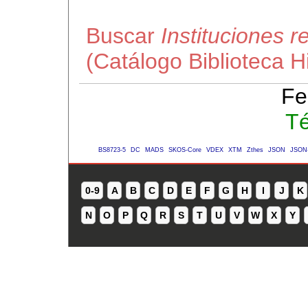
Buscar
Instituciones r
(Catálogo Biblioteca 
Fe
Té
BS8723-5
DC
MADS
SKOS-Core
VDEX
XTM
Zthes
JSON
JSON
0-9
A
B
C
D
E
F
G
H
I
J
K
N
O
P
Q
R
S
T
U
V
W
X
Y