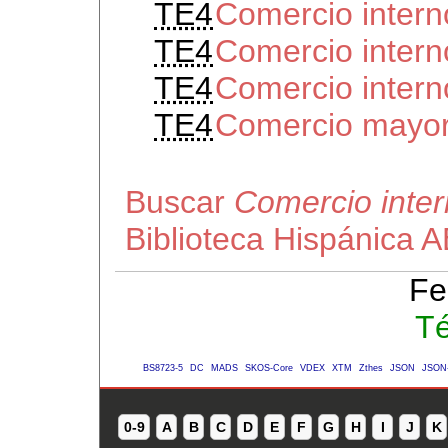
TE4
Comercio intern
TE4
Comercio intern
TE4
Comercio intern
TE4
Comercio mayor
Buscar
Comercio inte
Biblioteca Hispánica 
Fe
Té
BS8723-5
DC
MADS
SKOS-Core
VDEX
XTM
Zthes
JSON
JSON
0-9
A
B
C
D
E
F
G
H
I
J
K