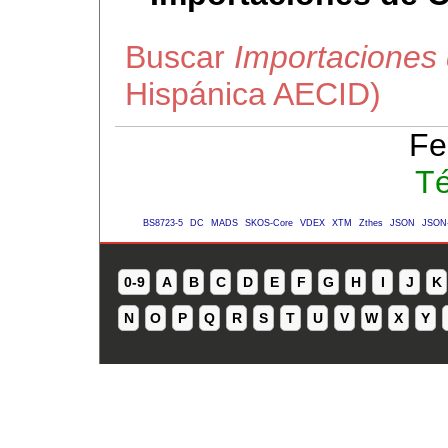
Buscar
Importaciones
Hispánica AECID)
Fe
Té
BS8723-5
DC
MADS
SKOS-Core
VDEX
XTM
Zthes
JSON
JSON
0-9
A
B
C
D
E
F
G
H
I
J
K
N
O
P
Q
R
S
T
U
V
W
X
Y