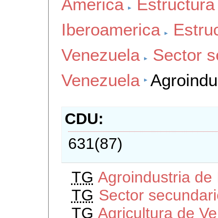
America
Estructur
Iberoamerica
Estru
Venezuela
Sector s
Venezuela
Agroindu
CDU
631(87)
TG
Agroindustria de
TG
Sector secundar
TG
Agricultura de V