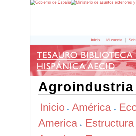
Inicio
Mi cuenta
Sobr
Agroindustria
Inicio
América
Eco
America
Estructur