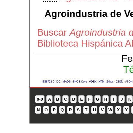
Agroindustria de V
Buscar
Agroindustria 
Biblioteca Hispánica 
Fe
Té
BS8723-5
DC
MADS
SKOS-Core
VDEX
XTM
Zthes
JSON
JSON
0-9
A
B
C
D
E
F
G
H
I
J
K
N
O
P
Q
R
S
T
U
V
W
X
Y