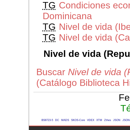
TG
Condiciones eco
Dominicana
TG
Nivel de vida (I
TG
Nivel de vida (Ca
Nivel de vida (Rep
Buscar
Nivel de vida 
(Catálogo Biblioteca 
Fe
Té
BS8723-5
DC
MADS
SKOS-Core
VDEX
XTM
Zthes
JSON
JSON