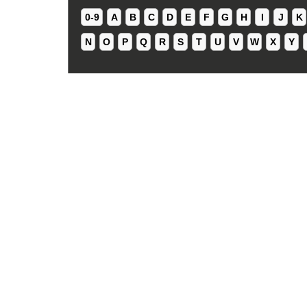
0-9
A
B
C
D
E
F
G
H
I
J
K
N
O
P
Q
R
S
T
U
V
W
X
Y