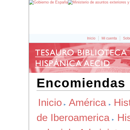
Inicio
Mi cuenta
Sobr
Encomiendas 
Inicio
América
His
de Iberoamerica
Hi