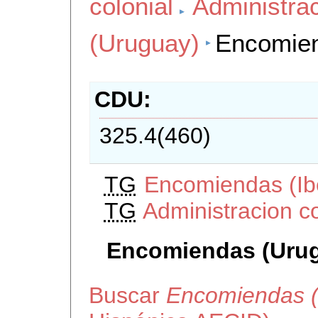
colonial
Administrac
(Uruguay)
Encomien
CDU
325.4(460)
TG
Encomiendas (Ib
TG
Administracion c
Encomiendas (Uru
Buscar
Encomiendas 