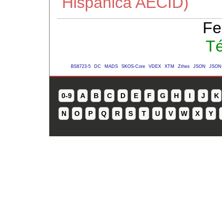
Hispánica AECID)
Fe
Té
BS8723-5
DC
MADS
SKOS-Core
VDEX
XTM
Zthes
JSON
JSON
0-9
A
B
C
D
E
F
G
H
I
J
K
N
O
P
Q
R
S
T
U
V
W
X
Y