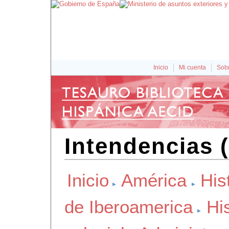
Inicio
Mi cuenta
Sobr
Intendencias 
Inicio
América
His
de Iberoamerica
Hi