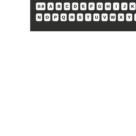
0-9
A
B
C
D
E
F
G
H
I
J
K
N
O
P
Q
R
S
T
U
V
W
X
Y