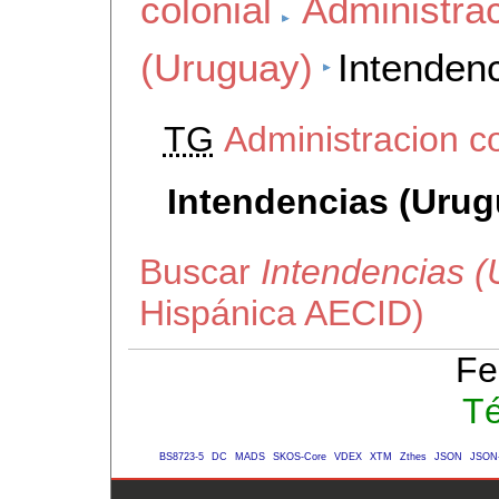
colonial
Administrac
(Uruguay)
Intenden
TG
Administracion c
Intendencias (Urug
Buscar
Intendencias (
Hispánica AECID)
Fe
Té
BS8723-5
DC
MADS
SKOS-Core
VDEX
XTM
Zthes
JSON
JSON