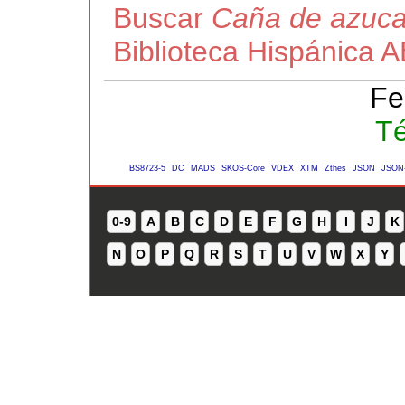
Buscar
Caña de azuca
Biblioteca Hispánica 
Fe
Té
BS8723-5
DC
MADS
SKOS-Core
VDEX
XTM
Zthes
JSON
JSON
0-9
A
B
C
D
E
F
G
H
I
J
K
N
O
P
Q
R
S
T
U
V
W
X
Y