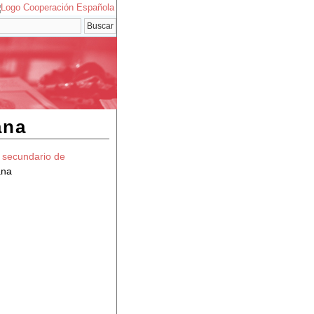
ana
 secundario de
ana