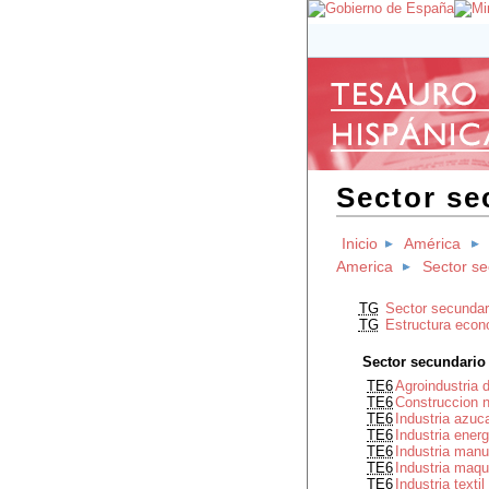
Sector se
Inicio
América
America
Sector se
TG
Sector secundar
TG
Estructura econ
Sector secundario
TE6
Agroindustria
TE6
Construccion 
TE6
Industria azuc
TE6
Industria ener
TE6
Industria man
TE6
Industria maq
TE6
Industria text