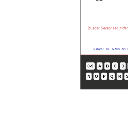
Buscar
Sector secundar
BS8723-5
DC
MADS
SKO
0-9
A
B
C
D
N
O
P
Q
R