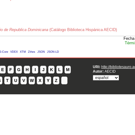
io de Republica Dominicana
(Catálogo Biblioteca Hispánica AECID)
Fecha 
Térmi
S-Core
VDEX
XTM
Zthes
JSON
JSON-LD
URI:
http://bibliotesauro.
E
F
G
H
I
J
K
L
M
Autor:
AECID
S
T
U
V
W
X
Y
Z