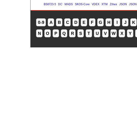
BS8723-5
DC
MADS
SKOS-Core
VDEX
XTM
Zthes
JSON
JSON
0-9
A
B
C
D
E
F
G
H
I
J
K
N
O
P
Q
R
S
T
U
V
W
X
Y