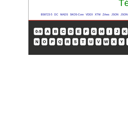
Té
BS8723-5
DC
MADS
SKOS-Core
VDEX
XTM
Zthes
JSON
JSON
0-9
A
B
C
D
E
F
G
H
I
J
K
N
O
P
Q
R
S
T
U
V
W
X
Y