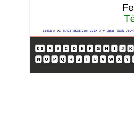
Fe
Té
BS8723-5
DC
MADS
SKOS-Core
VDEX
XTM
Zthes
JSON
JSON
0-9
A
B
C
D
E
F
G
H
I
J
K
N
O
P
Q
R
S
T
U
V
W
X
Y