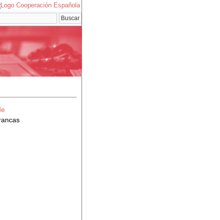
de
rancas