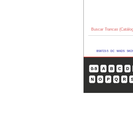
Buscar
Trancas
(Catálog
BS8723-5
DC
MADS
SKO
0-9
A
B
C
D
N
O
P
Q
R