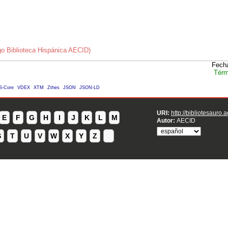
o Biblioteca Hispánica AECID)
Fecha
Térm
S-Core
VDEX
XTM
Zthes
JSON
JSON-LD
URI:
http://bibliotesauro.
E
F
G
H
I
J
K
L
M
Autor:
AECID
S
T
U
V
W
X
Y
Z