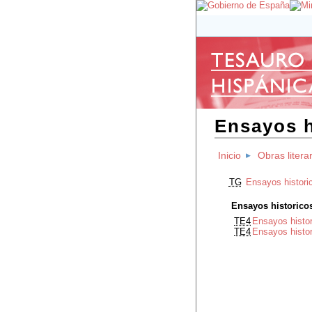
Ensayos h
Inicio
Obras litera
TG
Ensayos histori
Ensayos historico
TE4
Ensayos histo
TE4
Ensayos histor