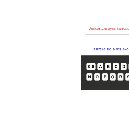
Buscar
Ensayos histori
BS8723-5
DC
MADS
SKO
0-9
A
B
C
D
N
O
P
Q
R