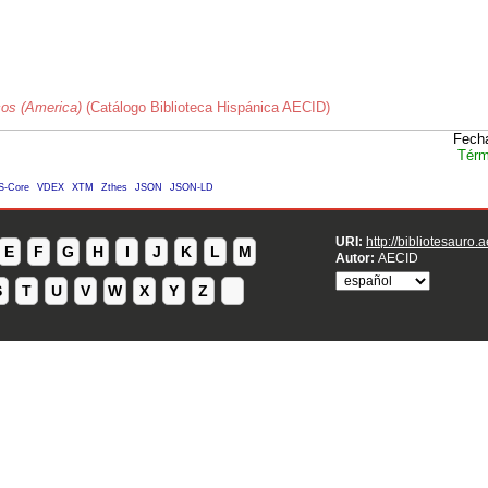
cos (America)
(Catálogo Biblioteca Hispánica AECID)
Fecha
Térm
S-Core
VDEX
XTM
Zthes
JSON
JSON-LD
URI:
http://bibliotesauro.
E
F
G
H
I
J
K
L
M
Autor:
AECID
S
T
U
V
W
X
Y
Z