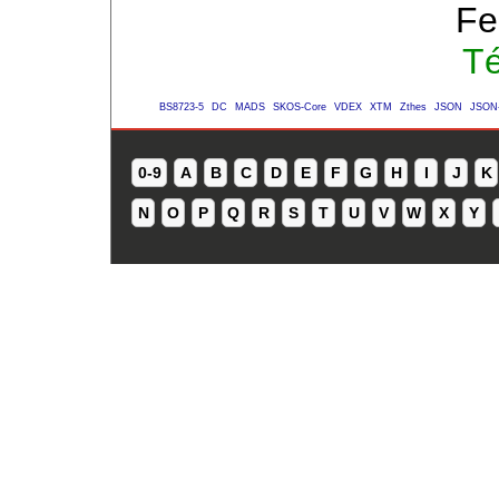
Fe
Té
BS8723-5
DC
MADS
SKOS-Core
VDEX
XTM
Zthes
JSON
JSON
0-9
A
B
C
D
E
F
G
H
I
J
K
N
O
P
Q
R
S
T
U
V
W
X
Y