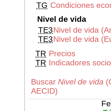
TG
Condiciones eco
Nivel de vida
TE3
Nivel de vida (A
TE3
Nivel de vida (E
TR
Precios
TR
Indicadores soci
Buscar
Nivel de vida
(C
AECID)
Fe