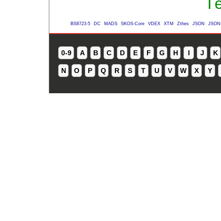
Té
BS8723-5
DC
MADS
SKOS-Core
VDEX
XTM
Zthes
JSON
JSON
0-9
A
B
C
D
E
F
G
H
I
J
K
N
O
P
Q
R
S
T
U
V
W
X
Y