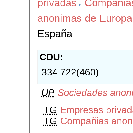
privadas
Compañia
anonimas de Europa
España
CDU
334.722(460)
UP
Sociedades anon
TG
Empresas privad
TG
Compañias anon