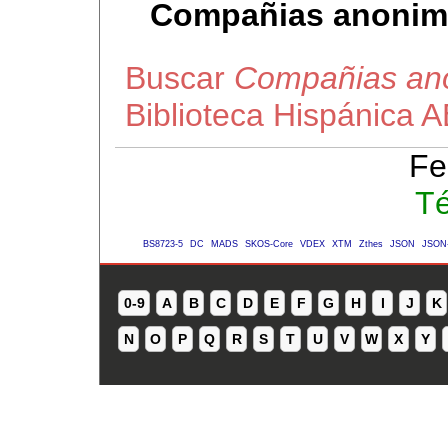
Compañias anonim
Buscar
Compañias an
Biblioteca Hispánica 
Fe
Té
BS8723-5
DC
MADS
SKOS-Core
VDEX
XTM
Zthes
JSON
JSON
0-9
A
B
C
D
E
F
G
H
I
J
K
N
O
P
Q
R
S
T
U
V
W
X
Y