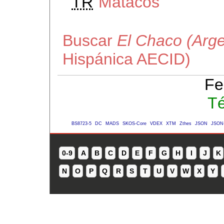
TR
Matacos
Buscar
El Chaco (Arge
Hispánica AECID)
Fe
Té
BS8723-5
DC
MADS
SKOS-Core
VDEX
XTM
Zthes
JSON
JSON
0-9
A
B
C
D
E
F
G
H
I
J
K
N
O
P
Q
R
S
T
U
V
W
X
Y