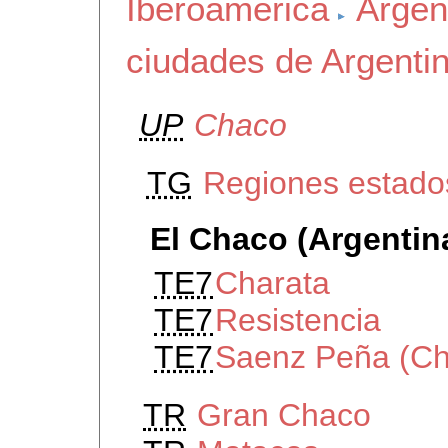
Iberoamerica
Argen
ciudades de Argenti
UP
Chaco
TG
Regiones estados
El Chaco (Argentin
TE7
Charata
TE7
Resistencia
TE7
Saenz Peña (C
TR
Gran Chaco