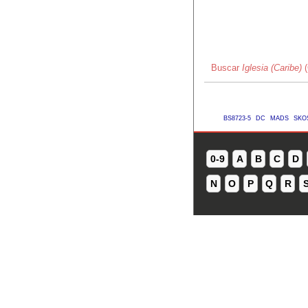
Buscar
Iglesia (Caribe)
(
BS8723-5
DC
MADS
SKO
0-9
A
B
C
D
N
O
P
Q
R