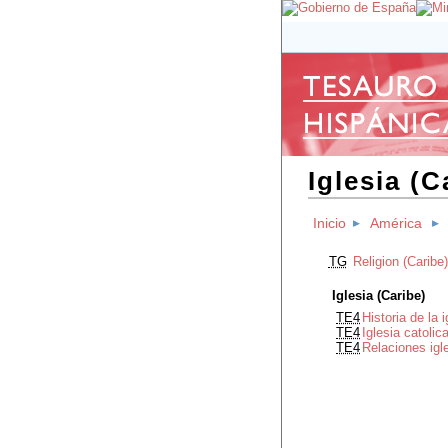
Iglesia (C
Inicio
América
TG
Religion (Caribe)
Iglesia (Caribe)
TE4
Historia de la 
TE4
Iglesia catolic
TE4
Relaciones igl