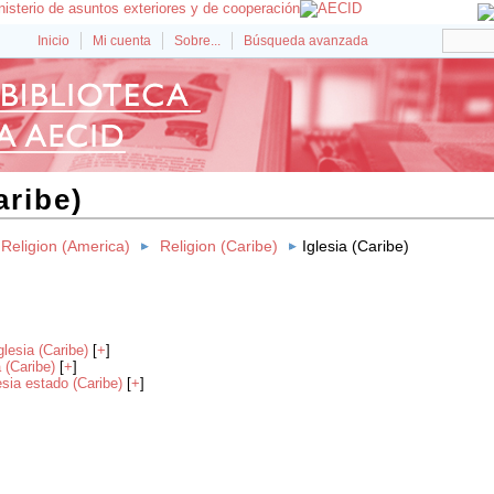
Inicio
Mi cuenta
Sobre...
Búsqueda avanzada
aribe)
Religion (America)
Religion (Caribe)
Iglesia (Caribe)
iglesia (Caribe)
[
+
]
a (Caribe)
[
+
]
esia estado (Caribe)
[
+
]