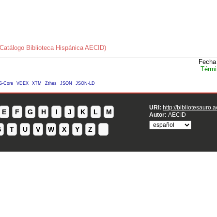
Catálogo Biblioteca Hispánica AECID)
Fecha 
Térmi
S-Core
VDEX
XTM
Zthes
JSON
JSON-LD
URI:
http://bibliotesauro.
E
F
G
H
I
J
K
L
M
Autor:
AECID
S
T
U
V
W
X
Y
Z