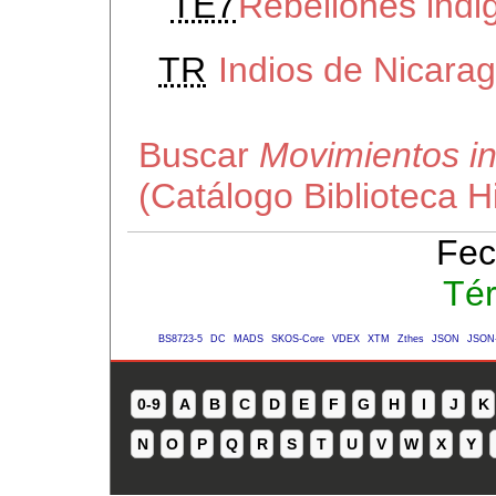
TE7
Rebeliones indi
TR
Indios de Nicara
Buscar
Movimientos i
(Catálogo Biblioteca 
Fec
Té
BS8723-5
DC
MADS
SKOS-Core
VDEX
XTM
Zthes
JSON
JSON
0-9
A
B
C
D
E
F
G
H
I
J
K
N
O
P
Q
R
S
T
U
V
W
X
Y