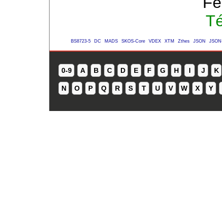
Fe
Té
BS8723-5
DC
MADS
SKOS-Core
VDEX
XTM
Zthes
JSON
JSON
0-9
A
B
C
D
E
F
G
H
I
J
K
N
O
P
Q
R
S
T
U
V
W
X
Y