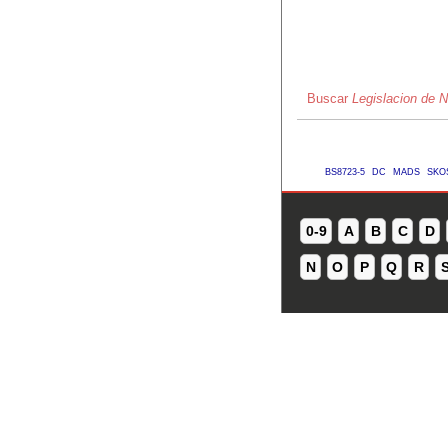
Buscar
Legislacion de 
BS8723-5
DC
MADS
SKO
0-9
A
B
C
D
N
O
P
Q
R