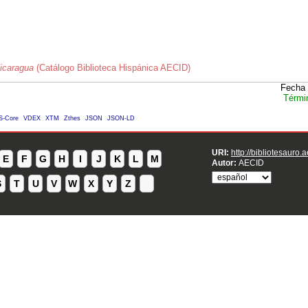
Nicaragua
(Catálogo Biblioteca Hispánica AECID)
Fecha 
Térmi
S-Core
VDEX
XTM
Zthes
JSON
JSON-LD
URI:
http://bibliotesauro.
E
F
G
H
I
J
K
L
M
Autor:
AECID
S
T
U
V
W
X
Y
Z