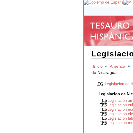
Legislaci
Inicio
América
de Nicaragua
TG
Legislacion de 
Legislacion de Ni
TE5
Legislacion am
TE5
Legislacion cu
TE5
Legislacion e
TE5
Legislacion el
TE5
Legislacion la
TE5
Legislacion mu