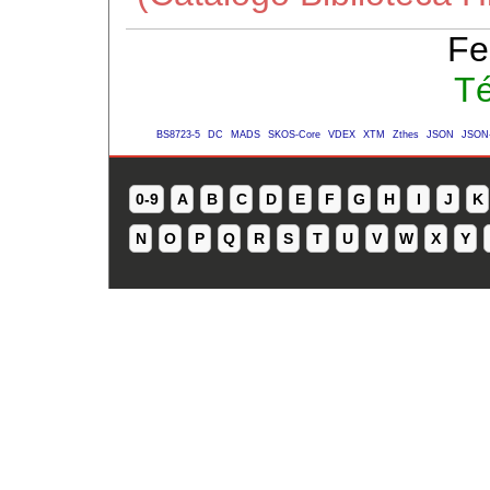
Fe
Té
BS8723-5
DC
MADS
SKOS-Core
VDEX
XTM
Zthes
JSON
JSON
0-9
A
B
C
D
E
F
G
H
I
J
K
N
O
P
Q
R
S
T
U
V
W
X
Y