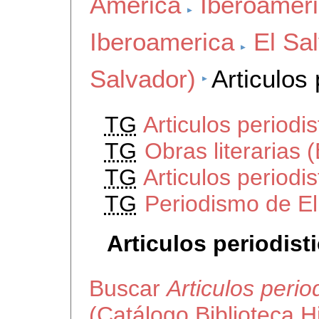
America
Iberoamer
Iberoamerica
El Sa
Salvador)
Articulos 
TG
Articulos periodi
TG
Obras literarias 
TG
Articulos periodi
TG
Periodismo de El
Articulos periodist
Buscar
Articulos perio
(Catálogo Biblioteca 