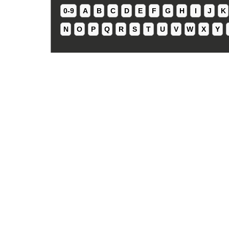
0-9
A
B
C
D
E
F
G
H
I
J
K
N
O
P
Q
R
S
T
U
V
W
X
Y