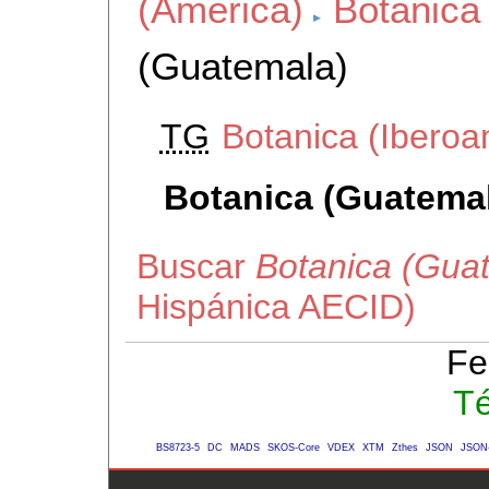
(America)
Botanica
(Guatemala)
TG
Botanica (Iberoa
Botanica (Guatema
Buscar
Botanica (Gua
Hispánica AECID)
Fe
Té
BS8723-5
DC
MADS
SKOS-Core
VDEX
XTM
Zthes
JSON
JSON