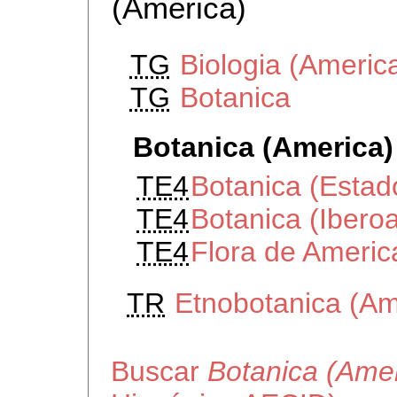
(America)
TG
Biologia (Americ
TG
Botanica
Botanica (America)
TE4
Botanica (Estad
TE4
Botanica (Ibero
TE4
Flora de Americ
TR
Etnobotanica (Am
Buscar
Botanica (Amer