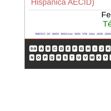
Hispánica AECID)
Fe
Té
BS8723-5
DC
MADS
SKOS-Core
VDEX
XTM
Zthes
JSON
JSON
0-9
A
B
C
D
E
F
G
H
I
J
K
N
O
P
Q
R
S
T
U
V
W
X
Y