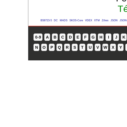
Té
BS8723-5
DC
MADS
SKOS-Core
VDEX
XTM
Zthes
JSON
JSON
0-9
A
B
C
D
E
F
G
H
I
J
K
N
O
P
Q
R
S
T
U
V
W
X
Y