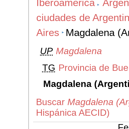
Iberoamerica
Argen
ciudades de Argenti
Aires
Magdalena (Ar
UP
Magdalena
TG
Provincia de Bue
Magdalena (Argent
Buscar
Magdalena (Ar
Hispánica AECID)
Fe