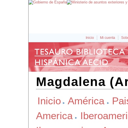
Inicio
Mi cuenta
Sobr
Magdalena (Ar
Inicio
América
Pai
America
Iberoamer