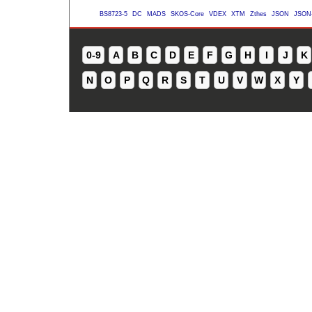
BS8723-5
DC
MADS
SKOS-Core
VDEX
XTM
Zthes
JSON
JSON
0-9
A
B
C
D
E
F
G
H
I
J
K
N
O
P
Q
R
S
T
U
V
W
X
Y