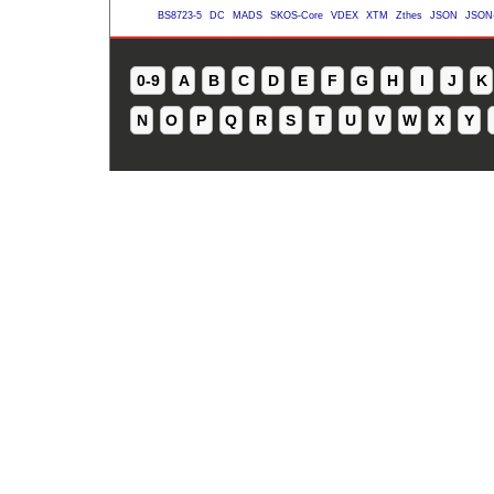
BS8723-5
DC
MADS
SKOS-Core
VDEX
XTM
Zthes
JSON
JSON
0-9
A
B
C
D
E
F
G
H
I
J
K
N
O
P
Q
R
S
T
U
V
W
X
Y