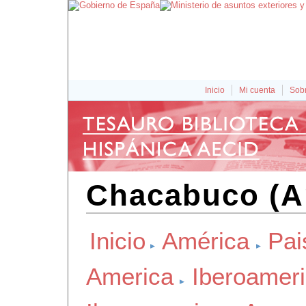
Inicio
Mi cuenta
Sobr
Chacabuco (A
Inicio
América
Pai
America
Iberoamer