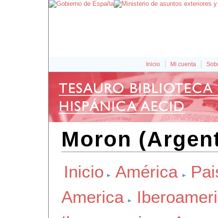
Inicio
Mi cuenta
Sobr
Moron (Argent
Inicio
América
Pai
America
Iberoamer