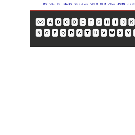
BS8723-5
DC
MADS
SKOS-Core
VDEX
XTM
Zthes
JSON
JSON
0-9
A
B
C
D
E
F
G
H
I
J
K
N
O
P
Q
R
S
T
U
V
W
X
Y