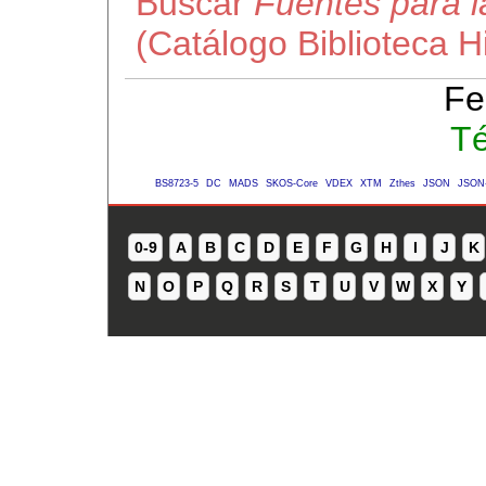
Buscar
Fuentes para l
(Catálogo Biblioteca 
Fe
Té
BS8723-5
DC
MADS
SKOS-Core
VDEX
XTM
Zthes
JSON
JSON
0-9
A
B
C
D
E
F
G
H
I
J
K
N
O
P
Q
R
S
T
U
V
W
X
Y