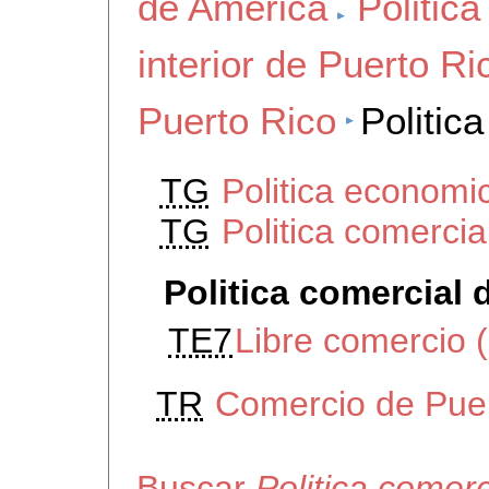
de America
Politica
interior de Puerto Ri
Puerto Rico
Politic
TG
Politica economi
TG
Politica comerci
Politica comercial 
TE7
Libre comercio 
TR
Comercio de Puer
Buscar
Politica comer