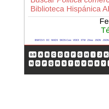
Biblioteca Hispánica 
Fe
Té
BS8723-5
DC
MADS
SKOS-Core
VDEX
XTM
Zthes
JSON
JSON
0-9
A
B
C
D
E
F
G
H
I
J
K
N
O
P
Q
R
S
T
U
V
W
X
Y