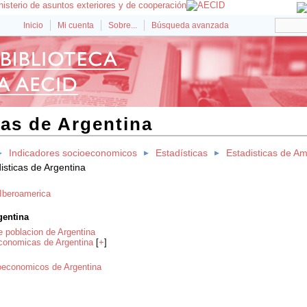
Inicio
Mi cuenta
Sobre...
Búsqueda avanzada
cas de Argentina
Indicadores socioeconomicos
Estadísticas
Estadisticas de Am
isticas de Argentina
 Iberoamerica
gentina
e poblacion de Argentina
economicas de Argentina
[
+
]
oeconomicos de Argentina