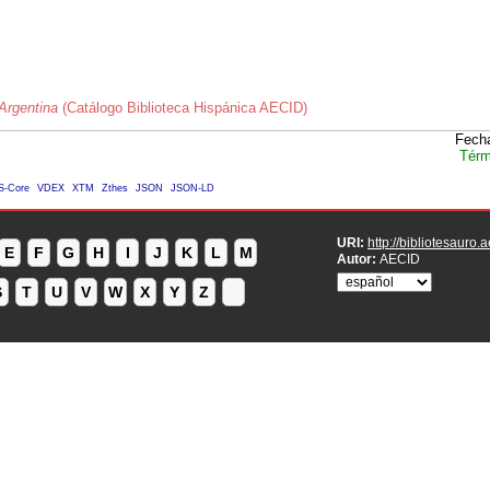
Argentina
(Catálogo Biblioteca Hispánica AECID)
Fecha
Térm
S-Core
VDEX
XTM
Zthes
JSON
JSON-LD
URI:
http://bibliotesauro.
E
F
G
H
I
J
K
L
M
Autor:
AECID
S
T
U
V
W
X
Y
Z