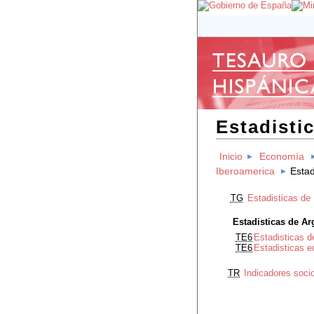
Estadisti
Inicio
Economía
Iberoamerica
Estad
TG
Estadisticas de
Estadisticas de Ar
TE6
Estadisticas d
TE6
Estadisticas 
TR
Indicadores soci