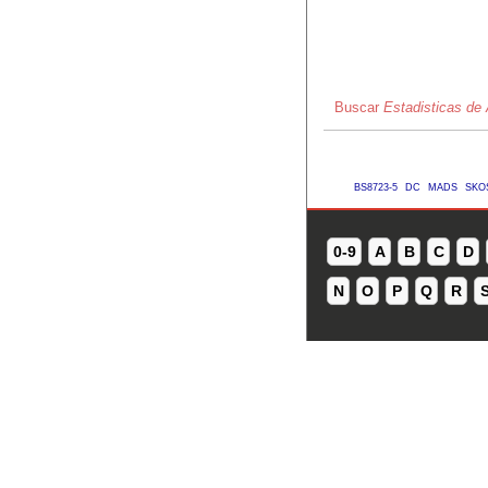
Buscar
Estadisticas de 
BS8723-5
DC
MADS
SKO
0-9
A
B
C
D
N
O
P
Q
R