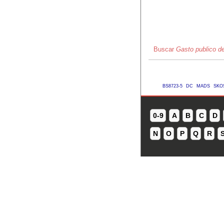
Buscar
Gasto publico d
BS8723-5
DC
MADS
SKO
0-9
A
B
C
D
N
O
P
Q
R