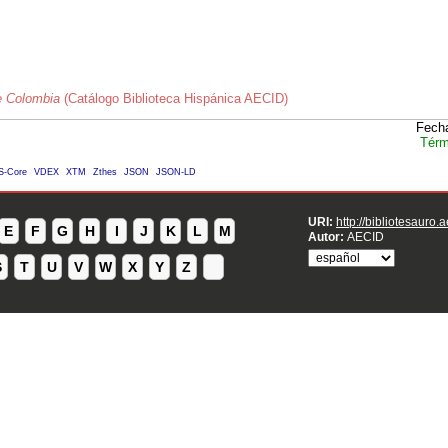
e Colombia
(Catálogo Biblioteca Hispánica AECID)
Fecha
Térm
S-Core
VDEX
XTM
Zthes
JSON
JSON-LD
URI:
http://bibliotesauro.
E
F
G
H
I
J
K
L
M
Autor:
AECID
S
T
U
V
W
X
Y
Z