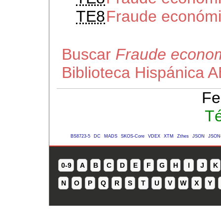
TE8
Fraude económ
Buscar
Fraude econom
Biblioteca Hispánica 
Fe
Té
BS8723-5
DC
MADS
SKOS-Core
VDEX
XTM
Zthes
JSON
JSON
0-9
A
B
C
D
E
F
G
H
I
J
K
N
O
P
Q
R
S
T
U
V
W
X
Y