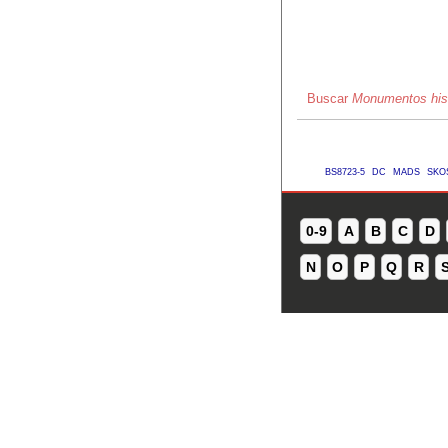
Buscar
Monumentos his
BS8723-5
DC
MADS
SKO
0-9
A
B
C
D
N
O
P
Q
R