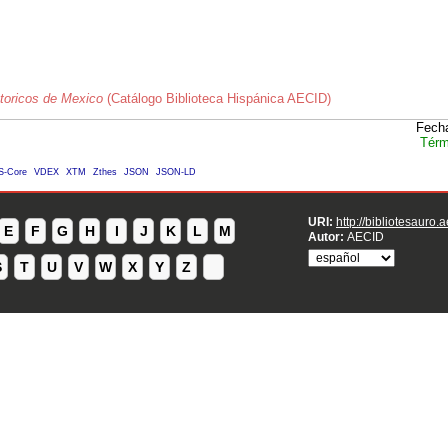
toricos de Mexico
(Catálogo Biblioteca Hispánica AECID)
Fecha
Térm
S-Core
VDEX
XTM
Zthes
JSON
JSON-LD
URI:
http://bibliotesauro.
E
F
G
H
I
J
K
L
M
Autor:
AECID
S
T
U
V
W
X
Y
Z