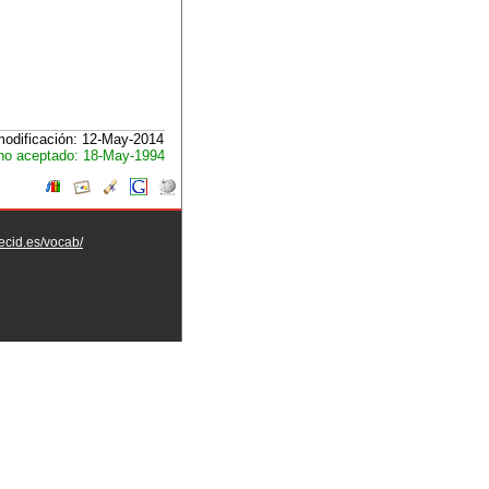
modificación: 12-May-2014
no aceptado: 18-May-1994
aecid.es/vocab/