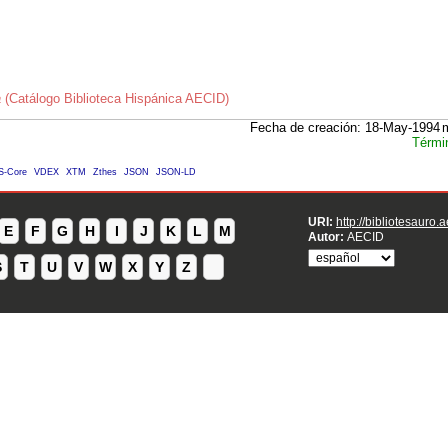
a
(Catálogo Biblioteca Hispánica AECID)
Fecha de creación: 18-May-1994
Térmi
S-Core
VDEX
XTM
Zthes
JSON
JSON-LD
URI:
http://bibliotesauro.
E
F
G
H
I
J
K
L
M
Autor:
AECID
S
T
U
V
W
X
Y
Z