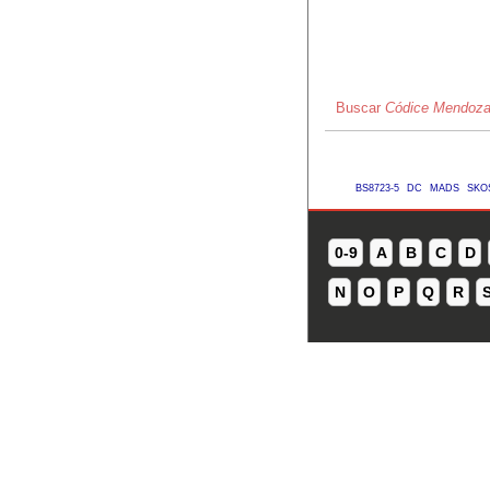
Buscar
Códice Mendoz
BS8723-5
DC
MADS
SKO
0-9
A
B
C
D
N
O
P
Q
R