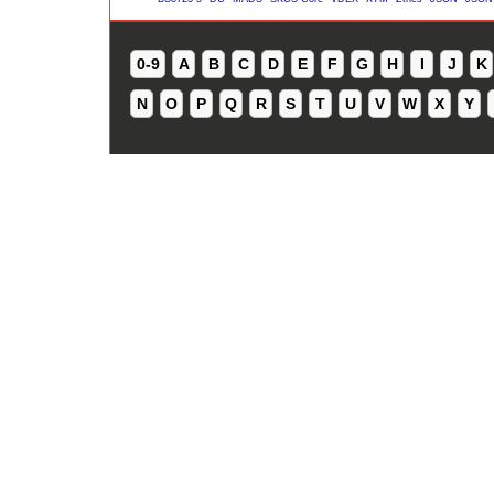
0-9
A
B
C
D
E
F
G
H
I
J
K
N
O
P
Q
R
S
T
U
V
W
X
Y