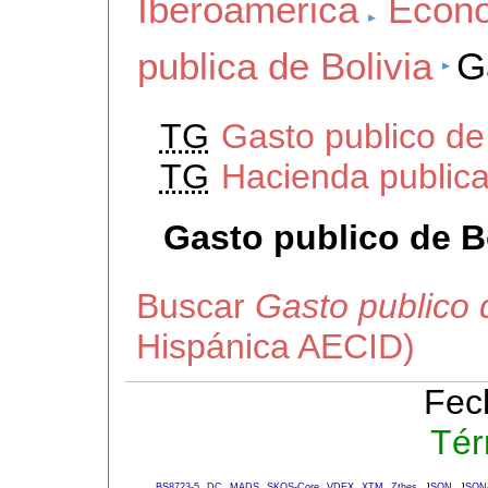
Iberoamerica
Econo
publica de Bolivia
G
TG
Gasto publico de
TG
Hacienda publica
Gasto publico de B
Buscar
Gasto publico 
Hispánica AECID)
Fec
Tér
BS8723-5
DC
MADS
SKOS-Core
VDEX
XTM
Zthes
JSON
JSON