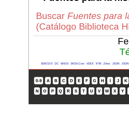
Buscar
Fuentes para l
(Catálogo Biblioteca 
Fe
Té
BS8723-5
DC
MADS
SKOS-Core
VDEX
XTM
Zthes
JSON
JSON
0-9
A
B
C
D
E
F
G
H
I
J
K
N
O
P
Q
R
S
T
U
V
W
X
Y